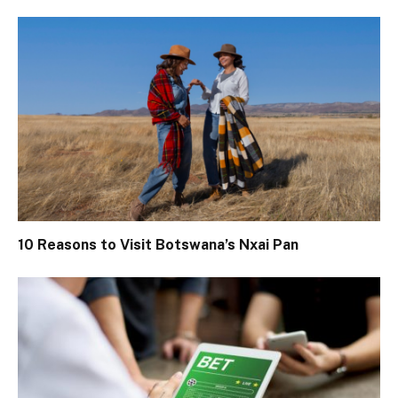
10 Reasons to Visit Botswana’s Nxai Pan