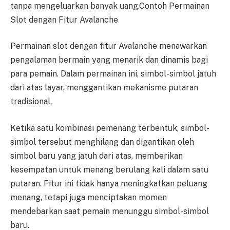
tanpa mengeluarkan banyak uang.Contoh Permainan
Slot dengan Fitur Avalanche
Permainan slot dengan fitur Avalanche menawarkan
pengalaman bermain yang menarik dan dinamis bagi
para pemain. Dalam permainan ini, simbol-simbol jatuh
dari atas layar, menggantikan mekanisme putaran
tradisional.
Ketika satu kombinasi pemenang terbentuk, simbol-
simbol tersebut menghilang dan digantikan oleh
simbol baru yang jatuh dari atas, memberikan
kesempatan untuk menang berulang kali dalam satu
putaran. Fitur ini tidak hanya meningkatkan peluang
menang, tetapi juga menciptakan momen
mendebarkan saat pemain menunggu simbol-simbol
baru.