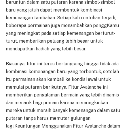
beruntun dalam satu putaran karena simbol-simbol
baru yang jatuh dapat membentuk kombinasi
kemenangan tambahan. Setiap kali runtuhan terjadi,
beberapa permainan juga menambahkan penggKamu
yang meningkat pada setiap kemenangan berturut-
turut, memberikan peluang lebih besar untuk
mendapatkan hadiah yang lebih besar.
Biasanya, fitur ini terus berlangsung hingga tidak ada
kombinasi kemenangan baru yang terbentuk, setelah
itu permainan akan kembali ke kondisi awal untuk
memulai putaran berikutnya. Fitur Avalanche ini
memberikan pengalaman bermain yang lebih dinamis
dan menarik bagi pemain karena memungkinkan
mereka untuk meraih banyak kemenangan dalam satu
putaran tanpa harus memutar gulungan
lagi.Keuntungan Menggunakan Fitur Avalanche dalam