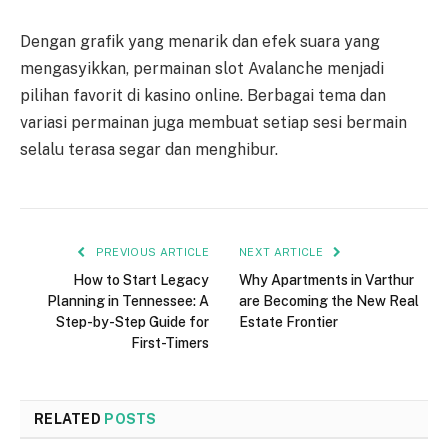
Dengan grafik yang menarik dan efek suara yang
mengasyikkan, permainan slot Avalanche menjadi
pilihan favorit di kasino online. Berbagai tema dan
variasi permainan juga membuat setiap sesi bermain
selalu terasa segar dan menghibur.
PREVIOUS ARTICLE
NEXT ARTICLE
How to Start Legacy
Why Apartments in Varthur
Planning in Tennessee: A
are Becoming the New Real
Step-by-Step Guide for
Estate Frontier
First-Timers
RELATED
POSTS