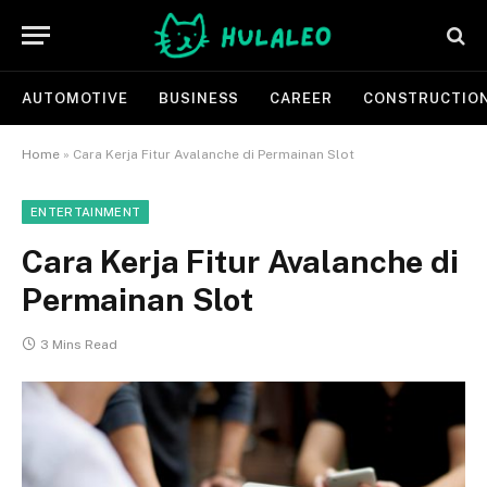
AUTOMOTIVE
BUSINESS
CAREER
CONSTRUCTIO
Home
»
Cara Kerja Fitur Avalanche di Permainan Slot
ENTERTAINMENT
Cara Kerja Fitur Avalanche di
Permainan Slot
3 Mins Read