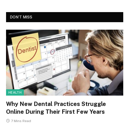
DON'T MISS
HEALTH
Why New Dental Practices Struggle
Online During Their First Few Years
7 Mins Read