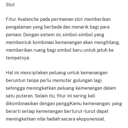
Slot
Fitur Avalanche pada permainan slot memberikan
pengalaman yang berbeda dan menarik bagi para
pemain. Dengan sistem ini, simbol-simbol yang
membentuk kombinasi kemenangan akan menghilang,
memberikan ruang bagi simbol baru untuk jatuh ke
tempatnya.
Hal ini menciptakan peluang untuk kemenangan
beruntun tanpa perlu memutar gulungan lagi,
sehingga meningkatkan peluang kemenangan dalam
satu putaran. Selain itu, fitur ini sering kali
dikombinasikan dengan penggKamu kemenangan, yang
berarti setiap kemenangan berturut-turut dapat
meningkatkan nilai hadiah secara eksponensial.