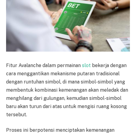
Fitur Avalanche dalam permainan
slot
bekerja dengan
cara menggantikan mekanisme putaran tradisional
dengan runtuhan simbol, di mana simbol-simbol yang
membentuk kombinasi kemenangan akan meledak dan
menghilang dari gulungan, kemudian simbol-simbol
baru akan turun dari atas untuk mengisi ruang kosong
tersebut.
Proses ini berpotensi menciptakan kemenangan