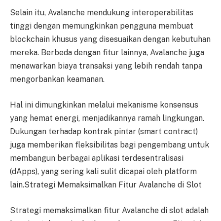
Selain itu, Avalanche mendukung interoperabilitas
tinggi dengan memungkinkan pengguna membuat
blockchain khusus yang disesuaikan dengan kebutuhan
mereka. Berbeda dengan fitur lainnya, Avalanche juga
menawarkan biaya transaksi yang lebih rendah tanpa
mengorbankan keamanan.
Hal ini dimungkinkan melalui mekanisme konsensus
yang hemat energi, menjadikannya ramah lingkungan.
Dukungan terhadap kontrak pintar (smart contract)
juga memberikan fleksibilitas bagi pengembang untuk
membangun berbagai aplikasi terdesentralisasi
(dApps), yang sering kali sulit dicapai oleh platform
lain.Strategi Memaksimalkan Fitur Avalanche di Slot
Strategi memaksimalkan fitur Avalanche di slot adalah